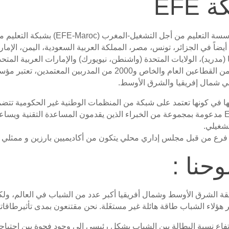
EFE
يم من أجل التشغيل-المغرب (EFE-Maroc) بشبكة التعليم من أجل التشغيل (EFE) ،
أيضاً في الجزائر، تونس، مصر، المملكة العربية السعودية، اليمن، الإم
الشركاء من القطاعين العام والخاص و2000 من المد
ي شمال إفريقيا والشرق الأوسط.
ا في كونها تعتمد على شبكة من المنظمات الوطنية غير الحكومية تتضم
شبكةEFE مدعومة بمجموعة من الخبراء الذين يقدمون المساعدة التقنية ويس
تشغيلي.
رع من قبل مجلس إداري محلي يتكون من أكاديميين بارزين و ممثلي ا
حنا :
 الشرق الأوسط وشمال أفريقيا أكبر عدد من الشباب في العالم، ولكن
 هؤلاء الشباب طاقة هائلة غير مستغَلة. نحن مقتنعون بمدى تأثيرطاقا
فاع نسبة البطالة بين الشباب بشكل رئيسي إلى وجود فجوة بين احتياجا