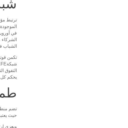
شبكة 
ترتبط مؤسسة التعل
الموجودة 
الشباب ف
تكمن قوته
التفوق ال
يحكم كل ف
طمو
تضم منطقة
حيث يعتبر
ويعزى ارت