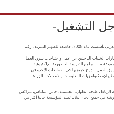
جل التشغيل-
مؤسسة التعليم من أجل التشغيل-المغرب، هي جمعية (منظمة) تابعة للقانون المغربي تأسست عام 2008، خاضعة للظهير الشريف رقم
هارات الشباب الباحثين عن عمل واحتياجات سوق العمل
ة من البرامج التدريبية الحضورية ،الإلكترونية
في سوق العمل وتدمج خريجيها في القطاعات الآخذة في
طيران، تكنولوجيات المعلومات والاتصالات، الزراعة،
ء، الرباط، طنجة، تطوان، الحسيمة، فاس، مكناس، مراكش
من توفير برامج تكوينية في جميع أنحاء البلاد. تضم المؤسسة حاليا أكثر من