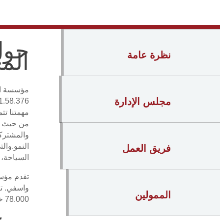
حول
الم
نظرة عامة
مجلس الإدارة
1.58.376 الصادر في 15 نونبر 1958 بتنظيم الحق في تأسيس الجمعي
مهمتنا تت
من حيث ال
والمشتركة
النمو.وال
فريق العمل
السياحة، ا
تقدم مؤس
الممولين
78.000 خريج من برامجها، مع معدل مشاركة للإناث يبلغ 53%.