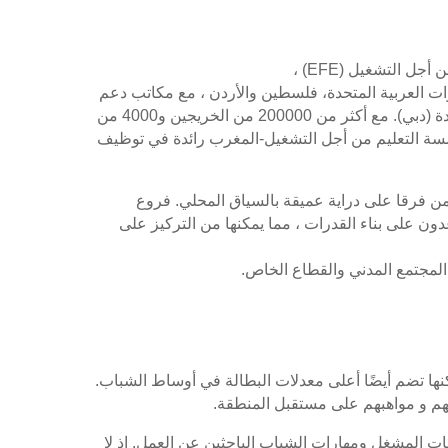
ارات العربية المتحدة، فلسطين والأردن ، مع مكاتب دعم
في أوروبا (مدريد)، الولايات المتحدة (واشنطن، نيويورك) والإمارات العربية المتحدة (دبي). مع أكثر من 200000 من الخريجين و4000 من
ربين المعتمدين، تعتبر مؤسسة التعليم من أجل التشغيل-المغرب رائدة في توظيف
ن فرقا على دراية عميقة بالسياق المحلي. فروع
اعدون على بناء القدرات ، مما يمكنها من التركيز على
لمجتمع المدني والقطاع الخاص.
ها تضم أيضًا أعلى معدلات البطالة في أوساط الشباب.
تهم و مواهبهم على مستقبل المنطقة.
ت المشغل ومهارات الشباب الباحثين عن العمل. إذ لا